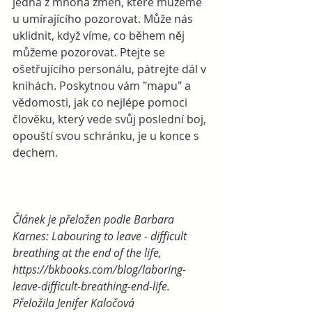
jedna z mnoha změn, které můžeme 
u umírajícího pozorovat. Může nás 
uklidnit, když víme, co během něj 
můžeme pozorovat. Ptejte se 
ošetřujícího personálu, pátrejte dál v 
knihách. Poskytnou vám "mapu" a 
vědomosti, jak co nejlépe pomoci 
člověku, který vede svůj poslední boj, 
opouští svou schránku, je u konce s 
dechem.
Článek je přeložen podle Barbara 
Karnes: Labouring to leave - difficult 
breathing at the end of the life, 
https://bkbooks.com/blog/laboring-
leave-difficult-breathing-end-life. 
Přeložila Jenifer Kaločová