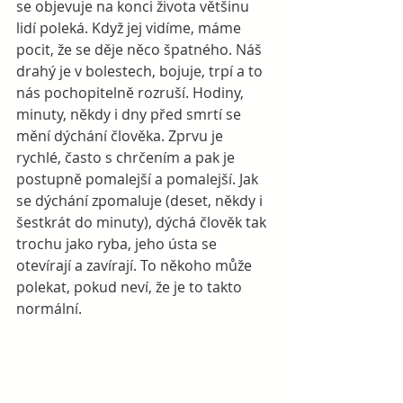
se objevuje na konci života většinu 
lidí poleká. Když jej vidíme, máme 
pocit, že se děje něco špatného. Náš 
drahý je v bolestech, bojuje, trpí a to 
nás pochopitelně rozruší. Hodiny, 
minuty, někdy i dny před smrtí se 
mění dýchání člověka. Zprvu je 
rychlé, často s chrčením a pak je 
postupně pomalejší a pomalejší. Jak 
se dýchání zpomaluje (deset, někdy i 
šestkrát do minuty), dýchá člověk tak 
trochu jako ryba, jeho ústa se 
otevírají a zavírají. To někoho může 
polekat, pokud neví, že je to takto 
normální.