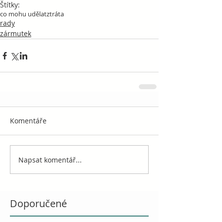
Štítky:
co mohu udělat
ztráta
rady
zármutek
Komentáře
Napsat komentář...
Doporučené