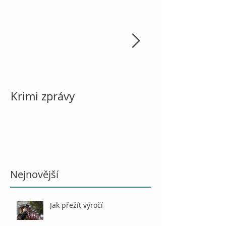
Krimi zprávy
Vánoce, návod
Nejnovější
Jak přežít výročí