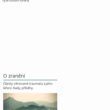
ryze osobní úvahy
O zranění
Články věnované traumatu a jeho
léčení. Rady, příběhy.