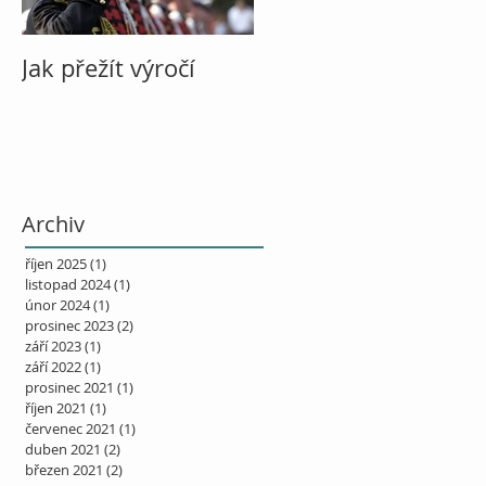
Jak přežít výročí
O vině
Archiv
říjen 2025
(1)
1 příspěvek
listopad 2024
(1)
1 příspěvek
únor 2024
(1)
1 příspěvek
prosinec 2023
(2)
2 příspěvky
září 2023
(1)
1 příspěvek
září 2022
(1)
1 příspěvek
prosinec 2021
(1)
1 příspěvek
říjen 2021
(1)
1 příspěvek
červenec 2021
(1)
1 příspěvek
duben 2021
(2)
2 příspěvky
březen 2021
(2)
2 příspěvky