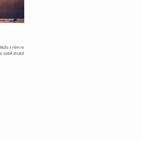
Někdo s ním nikdy
v sobě ztratili,