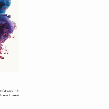
ání a vzpomínání
dvanácti měsíců