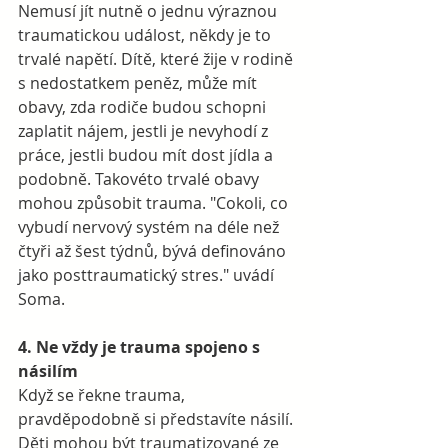
Nemusí jít nutně o jednu výraznou 
traumatickou událost, někdy je to 
trvalé napětí. Dítě, které žije v rodině 
s nedostatkem peněz, může mít 
obavy, zda rodiče budou schopni 
zaplatit nájem, jestli je nevyhodí z 
práce, jestli budou mít dost jídla a 
podobně. Takovéto trvalé obavy 
mohou způsobit trauma. "Cokoli, co 
vybudí nervový systém na déle než 
čtyři až šest týdnů, bývá definováno 
jako posttraumatický stres." uvádí 
Soma. 
4. Ne vždy je trauma spojeno s 
násilím
Když se řekne trauma, 
pravděpodobně si představíte násilí. 
Děti mohou být traumatizované ze 