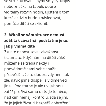
se strukturovat i jinými smysly. Nápis 
nebo značka na tabuli, dobře 
viditelný rozvrh hodin, ujištění o tom, 
které aktivity budou následovat, 
pomůže dítěti se zklidnit.  
3. Ačkoli se vám situace nemusí 
zdát tak závažná, podstatné je to, 
jak ji vnímá dítě
Zkuste neposuzovat závažnost 
traumatu. Když nám na dítěti záleží, 
můžeme se třeba někdy i 
podvědomě sami sebe snažit 
přesvědčit, že to doopravdy není tak 
zlé, navíc jsme dospělí a vidíme věci 
jinak. Podstatné je ale to, jak onu 
zátěž prožívá samo dítě.  Je to něco, 
nad čím nemají kontrolu, zdá se jim, 
že je jejich život či bezpečí v ohrožení. 