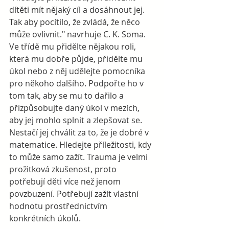
dítěti mít nějaký cíl a dosáhnout jej. 
Tak aby pocítilo, že zvládá, že něco 
může ovlivnit." navrhuje C. K. Soma. 
Ve třídě mu přidělte nějakou roli, 
která mu dobře půjde, přidělte mu 
úkol nebo z něj udělejte pomocníka 
pro někoho dalšího. Podpořte ho v 
tom tak, aby se mu to dařilo a 
přizpůsobujte daný úkol v mezích, 
aby jej mohlo splnit a zlepšovat se. 
Nestačí jej chválit za to, že je dobré v 
matematice. Hledejte příležitosti, kdy 
to může samo zažít. Trauma je velmi 
prožitková zkušenost, proto 
potřebují děti více než jenom 
povzbuzení. Potřebují zažít vlastní 
hodnotu prostřednictvím 
konkrétních úkolů.