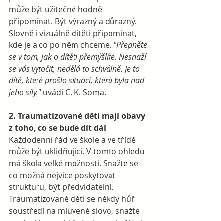
může být užitečné hodně 
připomínat. Být výrazný a důrazný. 
Slovně i vizuálně dítěti připomínat, 
kde je a co po něm chceme. 
"Přepněte 
se v tom, jak o dítěti přemýšlíte. Nesnaží 
se vás vytočit, nedělá to schválně. Je to 
dítě, které prošlo situací, která byla nad 
jeho síly." 
uvádí C. K. Soma.
2. Traumatizované děti mají obavy 
z toho, co se bude dít dál
Každodenní řád ve škole a ve třídě 
může být uklidňující. V tomto ohledu 
má škola velké možnosti. Snažte se 
co možná nejvíce poskytovat 
strukturu, být předvídatelní. 
Traumatizované děti se někdy hůř 
soustředí na mluvené slovo, snažte 