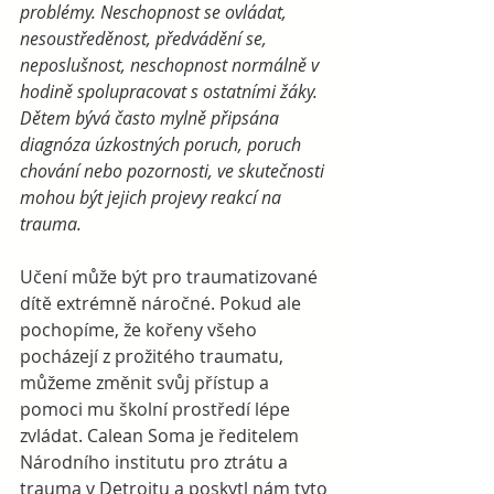
problémy. Neschopnost se ovládat, 
nesoustředěnost, předvádění se, 
neposlušnost, neschopnost normálně v 
hodině spolupracovat s ostatními žáky. 
Dětem bývá často mylně připsána 
diagnóza úzkostných poruch, poruch 
chování nebo pozornosti, ve skutečnosti 
mohou být jejich projevy reakcí na 
trauma.
Učení může být pro traumatizované 
dítě extrémně náročné. Pokud ale 
pochopíme, že kořeny všeho 
pocházejí z prožitého traumatu, 
můžeme změnit svůj přístup a 
pomoci mu školní prostředí lépe 
zvládat. Calean Soma je ředitelem 
Národního institutu pro ztrátu a 
trauma v Detroitu a poskytl nám tyto 