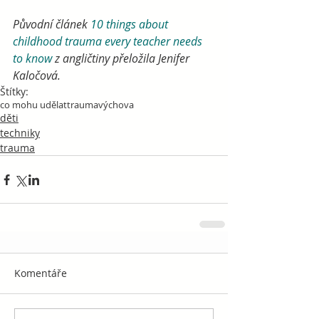
Původní článek 
10 things about 
childhood trauma every teacher needs 
to know
 z angličtiny přeložila Jenifer 
Kaločová.
Štítky:
co mohu udělat
trauma
výchova
děti
techniky
trauma
Komentáře