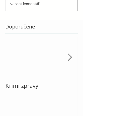
Napsat komentář...
Doporučené
Krimi zprávy
Vánoce, návod