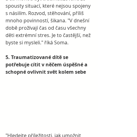
spousty situací, které nejsou spojeny 
s násilím. Rozvod, stěhování, příliš 
mnoho povinností, šikana. "V dnešní 
době prožívají čas od času všechny 
děti extrémní stres. Je to častější, než 
byste si mysleli." říká Soma. 
5. Traumatizované dítě se 
potřebuje cítit v něčem úspěšné a 
schopné ovlivnit svět kolem sebe
"Hledejte příležitosti, jak umožnit 