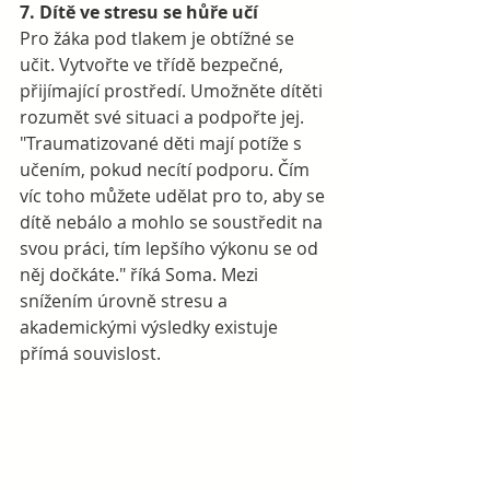
7. Dítě ve stresu se hůře učí
Pro žáka pod tlakem je obtížné se 
učit. Vytvořte ve třídě bezpečné, 
přijímající prostředí. Umožněte dítěti 
rozumět své situaci a podpořte jej. 
"Traumatizované děti mají potíže s 
učením, pokud necítí podporu. Čím 
víc toho můžete udělat pro to, aby se 
dítě nebálo a mohlo se soustředit na 
svou práci, tím lepšího výkonu se od 
něj dočkáte." říká Soma. Mezi 
snížením úrovně stresu a 
akademickými výsledky existuje 
přímá souvislost. 