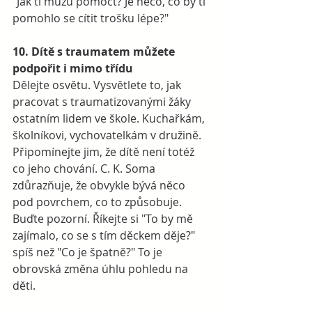
"Jak ti můžu pomoct? Je něco, co by ti 
pomohlo se cítit trošku lépe?" 
10. Dítě s traumatem můžete 
podpořit i mimo třídu
Dělejte osvětu. Vysvětlete to, jak 
pracovat s traumatizovanými žáky 
ostatním lidem ve škole. Kuchařkám, 
školníkovi, vychovatelkám v družině. 
Připomínejte jim, že dítě není totéž 
co jeho chování. C. K. Soma 
zdůrazňuje, že obvykle bývá něco 
pod povrchem, co to způsobuje. 
Buďte pozorní. Říkejte si "To by mě 
zajímalo, co se s tím děckem děje?" 
spíš než "Co je špatně?" To je 
obrovská změna úhlu pohledu na 
děti.