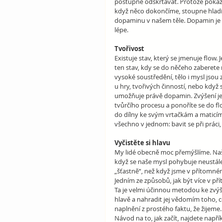
postupně odškrtávat. Protože pokaž
když něco dokončíme, stoupne hladi
dopaminu v našem těle. Dopamin je n
lépe.
Tvořivost
Existuje stav, který se jmenuje flow. 
ten stav, kdy se do něčeho zaberete n
vysoké soustředění, tělo i mysl jsou
u hry, tvořivých činností, nebo když
umožňuje právě dopamin. Zvýšení jeh
tvůrčího procesu a ponoříte se do flow
do dílny ke svým vrtačkám a maticím
všechno v jednom: bavit se při práci, 
Vyčistěte si hlavu
My lidé obecně moc přemýšlíme. Naše
když se naše mysl pohybuje neustále
„šťastně“, než když jsme v přítomné
Jedním ze způsobů, jak být více v pří
Ta je velmi účinnou metodou ke zvýš
hlavě a nahradit jej vědomím toho, 
naplnění z prostého faktu, že žijeme.
Návod na to, jak začít, najdete napří