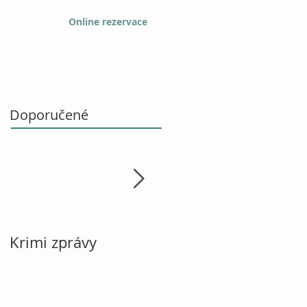
Online rezervace
Doporučené
Krimi zprávy
Vánoce, návod k
použití