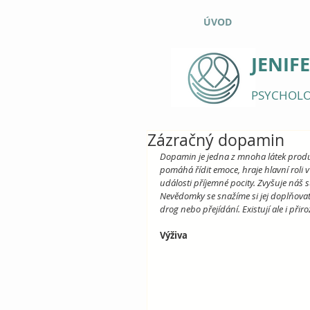
ÚVOD
JENIF
PSYCHOLO
Zázračný dopamin
Dopamin je jedna z mnoha látek produ
pomáhá řídit emoce, hraje hlavní roli
události příjemné pocity. Zvyšuje náš s
Nevědomky se snažíme si jej doplňovat.
drog nebo přejídání. Existují ale i přir
Výživa