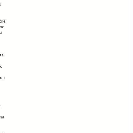
o 
ždé, 
ne 
i 
 
a. 
o 
sou 
 
i 
 na 