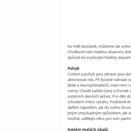
ho měli dostatek, můžeme tak ovlivnit
Chvilkově nám hladinu doaminu dokáže
způsob ke zvyšování hladiny dopami
Pohyb
Cvičení a pohyb jsou zdravé. Jsou dob
aktivizovat nás. Při fyzické námaze 
látek a neuropřenašečů, mezi nimi i d
rutiny. Chodit každé úterý a čtvrtek 
ostatních denních aktivit. Pro děti 
schodech místo výtahu. Podobné dro
dalším nápadům, jak do svého život
Jiným smysluplným způsobem, jak se 
možné, udělejte něco pro své i partn
Systém malých úkolů