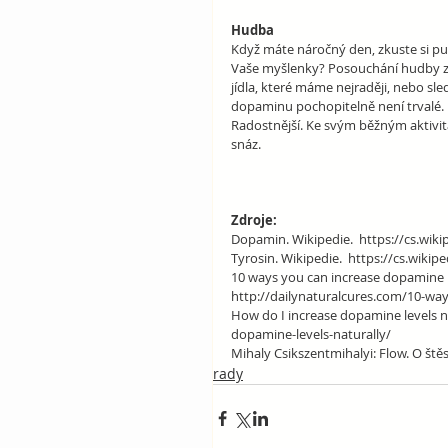
Hudba
Když máte náročný den, zkuste si pus
Vaše myšlenky? Posouchání hudby zv
jídla, které máme nejraději, nebo sl
dopaminu pochopitelně není trvalé. Dů
Radostnější. Ke svým běžným aktivit
snáz.
Zdroje: 
Dopamin. Wikipedie.  https://cs.wik
Tyrosin. Wikipedie.  https://cs.wikip
10 ways you can increase dopamine le
http://dailynaturalcures.com/10-wa
How do I increase dopamine levels n
dopamine-levels-naturally/
Mihaly Csikszentmihalyi: Flow. O štěs
rady