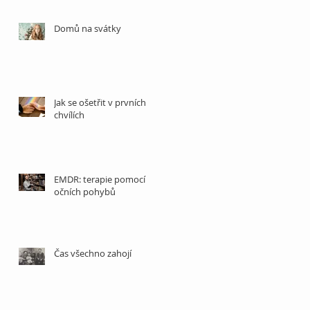
Domů na svátky
Jak se ošetřit v prvních
chvílích
EMDR: terapie pomocí
očních pohybů
Čas všechno zahojí