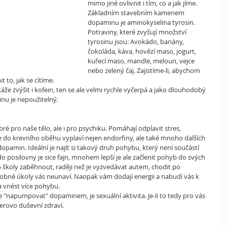
mimo jiné ovlivnit i tím, co a jak jíme. 
Základním stavebním kamenem 
dopaminu je aminokyselina tyrosin. 
Potraviny, které zvyšují množství 
tyrosinu jsou: Avokádo, banány, 
čokoláda, káva, hovězí maso, jogurt, 
kuřecí maso, mandle, meloun, vejce 
nebo zelený čaj. Zajistíme-li, abychom 
 to, jak se cítíme.
 zvýšit i kofein, ten se ale velmi rychle vyčerpá a jako dlouhodobý 
nu je nepoužitelný.
ré pro naše tělo, ale i pro psychiku. Pomáhají odplavit stres, 
se do krevního oběhu vyplaví nejen endorfiny, ale také mnoho dalších 
opamin. Ideální je najít si takový druh pohybu, který není součástí 
do posilovny je sice fajn, mnohem lepší je ale začlenit pohyb do svých 
do školy zaběhnout, raději než je vyzvedávat autem, chodit po 
bné úkoly vás neunaví. Naopak vám dodají energii a nabudí vás k 
a vnést více pohybu.
"napumpovat" dopaminem, je sexuální aktivita. Je-li to tedy pro vás 
erovo duševní zdraví.