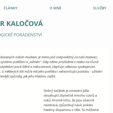
ČLÁNKY
O MNĚ
SLUŽBY
ER KALOČOVÁ
GICKÉ PORADENSTVÍ
kovaných našim mozkem. Je mimo jiné zodpovědný za naši motivaci, 
 v systému potěšení a „odměn“. Díky němu prožíváme v reakci na různé 
ubjektivní pocit štěstí a nabuzenosti, zlepšuje celkovou spokojenost. 
 U některých lidí může mít jeho potřeba i sebezničující podobu - užívání 
ozenější způsoby, jak jeho hladinu zvýšit.
Dobrý začátek je omezení jídla 
obsahující zbytečně mnoho cukrů a 
tuků. Kromě toho, že jsou obecně 
nezdravá, způsobují navíc pokles 
hladiny dopaminu v těle. Tu můžeme 