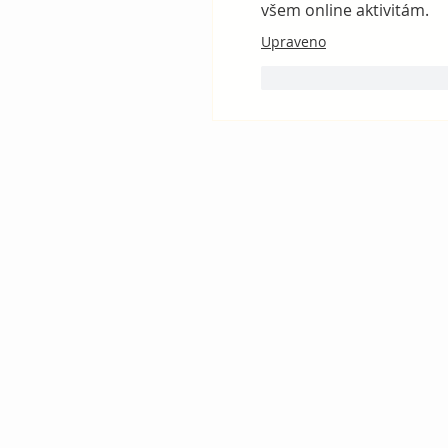
všem online aktivitám.
Upraveno
To se mi líbí
Reag