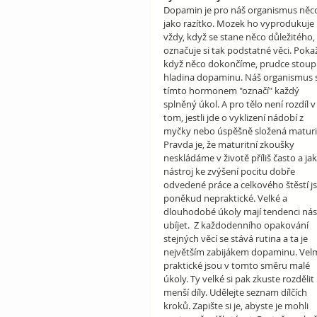
Dopamin je pro náš organismus něc
jako razítko. Mozek ho vyprodukuje 
vždy, když se stane něco důležitého, 
označuje si tak podstatné věci. Poka
když něco dokončíme, prudce stoup
hladina dopaminu. Náš organismus s
tímto hormonem "označí" každý 
splněný úkol. A pro tělo není rozdíl v
tom, jestli jde o vyklizení nádobí z 
myčky nebo úspěšně složená maturit
Pravda je, že maturitní zkoušky 
neskládáme v životě příliš často a jak
nástroj ke zvýšení pocitu dobře 
odvedené práce a celkového štěstí j
poněkud nepraktické. Velké a 
dlouhodobé úkoly mají tendenci nás
ubíjet.  Z každodenního opakování 
stejných věcí se stává rutina a ta je 
největším zabijákem dopaminu. Velm
praktické jsou v tomto směru malé 
úkoly. Ty velké si pak zkuste rozdělit
menší díly. Udělejte seznam dílčích 
kroků. Zapište si je, abyste je mohli 