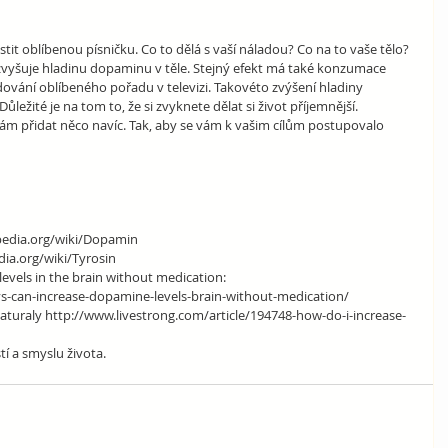
tit oblíbenou písničku. Co to dělá s vaší náladou? Co na to vaše tělo? 
yšuje hladinu dopaminu v těle. Stejný efekt má také konzumace 
edování oblíbeného pořadu v televizi. Takovéto zvýšení hladiny 
ležité je na tom to, že si zvyknete dělat si život příjemnější. 
ám přidat něco navíc. Tak, aby se vám k vašim cílům postupovalo 
ipedia.org/wiki/Dopamin
edia.org/wiki/Tyrosin
vels in the brain without medication: 
ys-can-increase-dopamine-levels-brain-without-medication/
aturaly http://www.livestrong.com/article/194748-how-do-i-increase-
tí a smyslu života. 