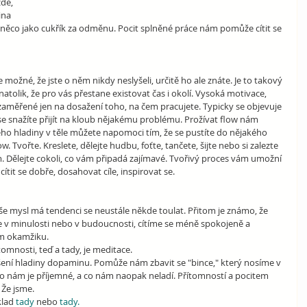
dé, 
na 
ěco jako cukřík za odměnu. Pocit splněné práce nám pomůže cítit se 
Je možné, že jste o něm nikdy neslyšeli, určitě ho ale znáte. Je to takový 
atolik, že pro vás přestane existovat čas i okolí. Vysoká motivace, 
 zaměřené jen na dosažení toho, na čem pracujete. Typicky se objevuje 
 se snažíte přijít na kloub nějakému problému. Prožívat flow nám 
o hladiny v těle můžete napomoci tím, že se pustíte do nějakého 
. Tvořte. Kreslete, dělejte hudbu, foťte, tančete, šijte nebo si zalezte 
. Dělejte cokoli, co vám připadá zajímavé. Tvořivý proces vám umožní 
cítit se dobře, dosahovat cíle, inspirovat se.
 mysl má tendenci se neustále někde toulat. Přitom je známo, že 
 v minulosti nebo v budoucnosti, cítíme se méně spokojeně a 
m okamžiku. 
tomnosti, teď a tady, je meditace.
ení hladiny dopaminu. Pomůže nám zbavit se "bince," který nosíme v 
co nám je příjemné, a co nám naopak neladí. Přítomností a pocitem 
 Že jsme. 
klad 
tady
 nebo 
tady
.