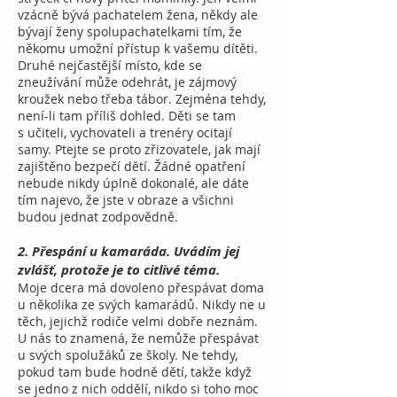
vzácně bývá pachatelem žena, někdy ale
bývají ženy spolupachatelkami tím, že
někomu umožní přístup k vašemu dítěti.
Druhé nejčastější místo, kde se
zneužívání může odehrát, je zájmový
kroužek nebo třeba tábor. Zejména tehdy,
není-li tam příliš dohled. Děti se tam
s učiteli, vychovateli a trenéry ocitají
samy. Ptejte se proto zřizovatele, jak mají
zajištěno bezpečí dětí. Žádné opatření
nebude nikdy úplně dokonalé, ale dáte
tím najevo, že jste v obraze a všichni
budou jednat zodpovědně.
2. Přespání u kamaráda. Uvádím jej
zvlášť, protože je to citlivé téma.
Moje dcera má dovoleno přespávat doma
u několika ze svých kamarádů. Nikdy ne u
těch, jejichž rodiče velmi dobře neznám.
U nás to znamená, že nemůže přespávat
u svých spolužáků ze školy. Ne tehdy,
pokud tam bude hodně dětí, takže když
se jedno z nich oddělí, nikdo si toho moc