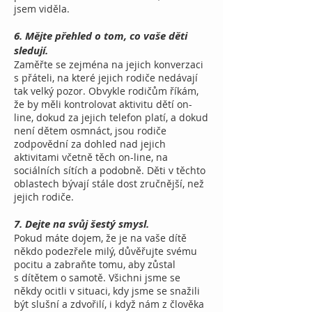
jsem viděla.
6. Mějte přehled o tom, co vaše děti
sledují.
Zaměřte se zejména na jejich konverzaci
s přáteli, na které jejich rodiče nedávají
tak velký pozor. Obvykle rodičům říkám,
že by měli kontrolovat aktivitu dětí on-
line, dokud za jejich telefon platí, a dokud
není dětem osmnáct, jsou rodiče
zodpovědní za dohled nad jejich
aktivitami včetně těch on-line, na
sociálních sítích a podobně. Děti v těchto
oblastech bývají stále dost zručnější, než
jejich rodiče.
7. Dejte na svůj šestý smysl.
Pokud máte dojem, že je na vaše dítě
někdo podezřele milý, důvěřujte svému
pocitu a zabraňte tomu, aby zůstal
s dítětem o samotě. Všichni jsme se
někdy ocitli v situaci, kdy jsme se snažili
být slušní a zdvořilí, i když nám z člověka