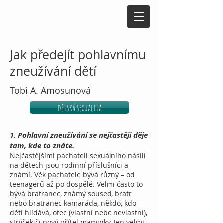
Jak předejít pohlavnímu
zneužívání dětí
Tobi A. Amosunová
dětská sexualita
1. Pohlavní zneužívání se nejčastěji děje
tam, kde to znáte.
Nejčastějšími pachateli sexuálního násilí
na dětech jsou rodinní příslušníci a
známí. Věk pachatele bývá různý – od
teenagerů až po dospělé. Velmi často to
bývá bratranec, známý soused, bratr
nebo bratranec kamaráda, někdo, kdo
děti hlídává, otec (vlastní nebo nevlastní),
strýček či nový přítel maminky. Jen velmi