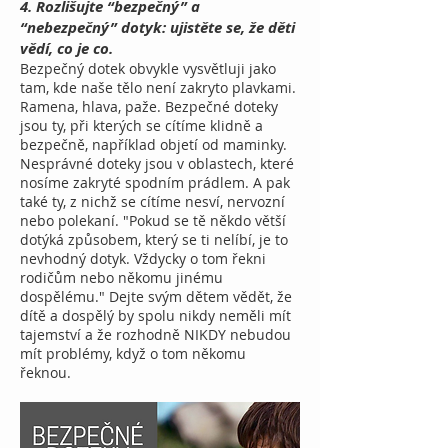
4. Rozlišujte “bezpečný” a
“nebezpečný” dotyk: ujistěte se, že děti
vědí, co je co.
Bezpečný dotek obvykle vysvětluji jako
tam, kde naše tělo není zakryto plavkami.
Ramena, hlava, paže. Bezpečné doteky
jsou ty, při kterých se cítíme klidně a
bezpečně, například objetí od maminky.
Nesprávné doteky jsou v oblastech, které
nosíme zakryté spodním prádlem. A pak
také ty, z nichž se cítíme nesví, nervozní
nebo polekaní. "Pokud se tě někdo větší
dotýká způsobem, který se ti nelíbí, je to
nevhodný dotyk. Vždycky o tom řekni
rodičům nebo někomu jinému
dospělému." Dejte svým dětem vědět, že
dítě a dospělý by spolu nikdy neměli mít
tajemství a že rozhodně NIKDY nebudou
mít problémy, když o tom někomu
řeknou.