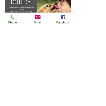
Phone
Email
Facebook
Ne, nezamykám své děti na zámek do
vysoké věže jen proto, abych je nadosmrti
chránila. Třeba ale pro vás tyto mé
náměty budou praktické. Jsem dětská
lékařka a zároveň matka a záleží mi na
tom, aby i vaše děti byly v bezpečí. Proto
jsem chtěla zdůraznit některé
potenciálně nebezpečné situace.
Mimochodem, rozhovory na toto téma
jsem se svými dětmi začala vést zhruba
v době, kdy jim byly tři nebo čtyři roky.
Zdroj:
http://tutusandtrucks.com/how-to-
protect-your-child-from-sexual-abuse/
Překlad: J. Kaločová