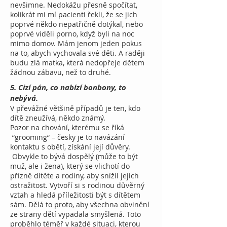
nevšimne. Nedokážu přesně spočítat,
kolikrát mi mí pacienti řekli, že se jich
poprvé někdo nepatřičně dotýkal, nebo
poprvé viděli porno, když byli na noc
mimo domov. Mám jenom jeden pokus
na to, abych vychovala své děti. A raději
budu zlá matka, která nedopřeje dětem
žádnou zábavu, než to druhé.
5.
Cizí pán, co nabízí bonbony, to
nebývá.
V převážné většině případů je ten, kdo
dítě zneužívá, někdo známý.
Pozor na chování, kterému se říká
“grooming“ – česky je to navázání
kontaktu s obětí, získání její důvěry.
Obvykle to bývá dospělý (může to být
muž, ale i žena), který se vlichotí do
přízně dítěte a rodiny, aby snížil jejich
ostražitost. Vytvoří si s rodinou důvěrný
vztah a hledá příležitosti být s dítětem
sám. Dělá to proto, aby všechna obvinění
ze strany dětí vypadala smyšlená. Toto
proběhlo téměř v každé situaci, kterou