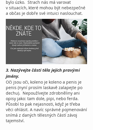
bylo úzko. Strach nás má varovat
v situacích, které mohou být nebezpečné
a občas je dobře své intuici naslouchat.
3. Nazývejte části těla jejich pravými
jmény.
Oči jsou oči, koleno je koleno a penis je
penis (nyní prosím laskavě zalapejte po
dechu). Nepoužívejte zdrobněliny ani
opisy jako: tam dole, pipi, nebo ferda.
Působí to pak nejasnosti, když je třeba
věci ohlásit. A navíc správné pojmenování
snímá z daných tělesných částí závoj
tajemství.