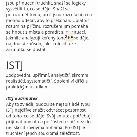
jsou přinuceni truchlit, snaží se logicky
vysvětlit to, co se děje. Snaží se
porozumět tomu, proč jsou rozrušení a co
mohou udělat, aby to překonali. Uplatnit
rozum na příčinu rozrušení jim pomáhá
se hnout z místa a poradit si se situací.
Zpět
Jakmile analyzují kořeny toho, co se děje,
najdou si způsob, jak si ulevit a ze
zármutku se dostat.
ISTJ
Zodpovědní, upřímní, analytičtí, skromní,
realističtí, systematičtí. Spolehliví dříči s
praktickým úsudkem.
ISTJ a zármutek
Aby to zvládli, budou se nejspíš lidé typu
ISTJ nejdříve snažit odvracet pozornost
od toho, co se děje. Svůj smutek potřebují
přijímat pomalu a po částech spíš než do
něj skočit rovnýma nohama. Pro ISTJ je
truchlení jejich soukromá záležitost.