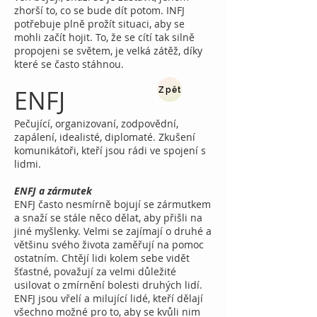
zhorší to, co se bude dít potom. INFJ
potřebuje plně prožít situaci, aby se
mohli začít hojit. To, že se cítí tak silně
propojeni se světem, je velká zátěž, díky
které se často stáhnou.
ENFJ
Zpět
Pečující, organizovaní, zodpovědní,
zapálení, idealisté, diplomaté. Zkušení
komunikátoři, kteří jsou rádi ve spojení s
lidmi.
ENFJ a zármutek
ENFJ často nesmírně bojují se zármutkem
a snaží se stále něco dělat, aby přišli na
jiné myšlenky. Velmi se zajímají o druhé a
většinu svého života zaměřují na pomoc
ostatním. Chtějí lidi kolem sebe vidět
šťastné, považují za velmi důležité
usilovat o zmírnění bolesti druhých lidí.
ENFJ jsou vřelí a milující lidé, kteří dělají
všechno možné pro to, aby se kvůli nim