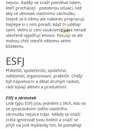
nejsou. Raději se snaží pomáhat lidem,
kteří procházejí podobnou situací, než
aby se věnovali vlastnímu zármutku.
Stejně se k němu ale nakonec propracují.
Nejlépe si s ním poradí, když to udělají
sami. Velmi si cení soukromí, takže neradi
Zpět
otevřeně vyjadřují emoce. Později se ale
mohou chtít otevřít někomu velmi
blízkému.
ESFJ
Přátelští, společenští, spolehliví,
svědomití, organizovaní, praktičtí. Chtějí
být nápomocní a dělat druhým radost,
rádi bývají aktivní a produktivní.
ESFJ a zármutek
Lidé typu ESFJ jsou jedněmi z těch, kdo se
se zpracováním svého vlastního
zármutku nejvíce trápí. Někdy se snaží
zcela ignorovat svou bolest a snaží se
přijít na jiné myšlenky tím, že pomáhají