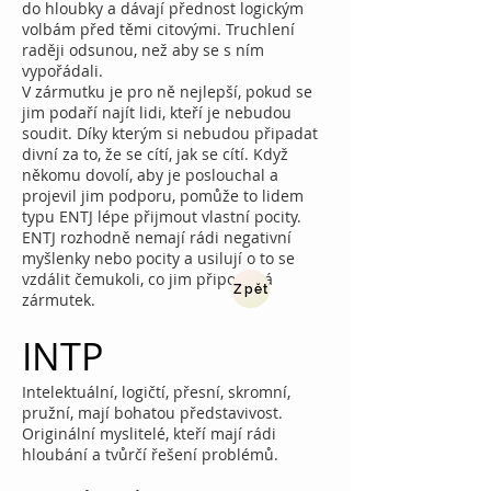
do hloubky a dávají přednost logickým
volbám před těmi citovými. Truchlení
raději odsunou, než aby se s ním
vypořádali.
V zármutku je pro ně nejlepší, pokud se
jim podaří najít lidi, kteří je nebudou
soudit. Díky kterým si nebudou připadat
divní za to, že se cítí, jak se cítí. Když
někomu dovolí, aby je poslouchal a
projevil jim podporu, pomůže to lidem
typu ENTJ lépe přijmout vlastní pocity.
ENTJ rozhodně nemají rádi negativní
myšlenky nebo pocity a usilují o to se
vzdálit čemukoli, co jim připomíná
Zpět
zármutek.
INTP
Intelektuální, logičtí, přesní, skromní,
pružní, mají bohatou představivost.
Originální myslitelé, kteří mají rádi
hloubání a tvůrčí řešení problémů.