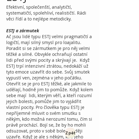
Efektivní, společenští, analytičtí,
systematičtí, spolehliví, realističtí. Rádi
věci řídí a to nejlépe metodicky.
ESTJ a zármutek
Ač jsou lidé typu ESTJ velmi pragmatičtí a
logičtí, mají silný smysl pro loajalitu.
Poradit si se zármutkem je pro něj velmi
těžké a silné. Obvykle ochraňují ostatní
lidi před svými pocity a skrývají je. Když
ESTJ trpí intenzivní ztrátou, nedokáží už
tyto emoce uzavřít do sebe. Svůj smutek
vypustí ven, zejména v jeho počátku.
Otevřít se je pro ESTJ těžké, ale jakmile to
udělají, hodně jim to pomůže. Když kolem
sebe mají lidi, kterým věří, a kteří rozumí
jejich bolesti, pomůže jim to vyjádřit
vlastní pocity. Pro člověka typu ESTJ je
nepříjemné mluvit o svém smutku s
někým, kdo možná nerozumí tomu, čím si
právě prochází. Bojí se, že by ho mohli
odsuzovat, proto v sobě bolest raději
Zpět
uzavře. Když je ale s někým, kdo jeho