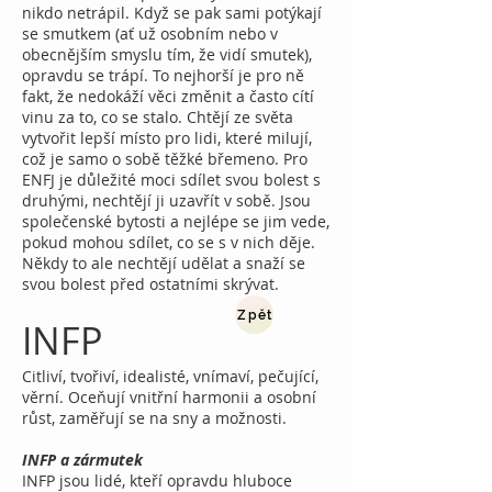
nikdo netrápil. Když se pak sami potýkají
se smutkem (ať už osobním nebo v
obecnějším smyslu tím, že vidí smutek),
opravdu se trápí. To nejhorší je pro ně
fakt, že nedokáží věci změnit a často cítí
vinu za to, co se stalo. Chtějí ze světa
vytvořit lepší místo pro lidi, které milují,
což je samo o sobě těžké břemeno. Pro
ENFJ je důležité moci sdílet svou bolest s
druhými, nechtějí ji uzavřít v sobě. Jsou
společenské bytosti a nejlépe se jim vede,
pokud mohou sdílet, co se s v nich děje.
Někdy to ale nechtějí udělat a snaží se
svou bolest před ostatními skrývat.
Zpět
INFP
Citliví, tvořiví, idealisté, vnímaví, pečující,
věrní. Oceňují vnitřní harmonii a osobní
růst, zaměřují se na sny a možnosti.
INFP a zármutek
INFP jsou lidé, kteří opravdu hluboce