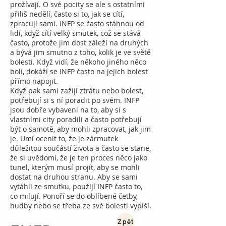
prožívají. O své pocity se ale s ostatními
přiliš nedělí, často si to, jak se cítí,
zpracují sami. INFP se často stáhnou od
lidí, když cítí velký smutek, což se stává
často, protože jim dost záleží na druhých
a bývá jim smutno z toho, kolik je ve světě
bolesti. Když vidí, že někoho jiného něco
bolí, dokáží se INFP často na jejich bolest
přímo napojit.
Když pak sami zažijí ztrátu nebo bolest,
potřebují si s ní poradit po svém. INFP
jsou dobře vybaveni na to, aby si s
vlastními city poradili a často potřebují
být o samotě, aby mohli zpracovat, jak jim
je. Umí ocenit to, že je zármutek
důležitou součástí života a často se stane,
že si uvědomí, že je ten proces něco jako
tunel, kterým musí projít, aby se mohli
dostat na druhou stranu. Aby se sami
vytáhli ze smutku, použijí INFP často to,
co milují. Ponoří se do oblíbené četby,
hudby nebo se třeba ze své bolesti vypíší.
Zpět