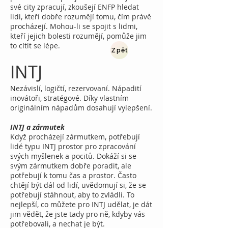
své city zpracují, zkoušejí ENFP hledat
lidi, kteří dobře rozumějí tomu, čím právě
procházejí. Mohou-li se spojit s lidmi,
kteří jejich bolesti rozumějí, pomůže jim
to cítit se lépe.
Zpět
INTJ
Nezávislí, logičtí, rezervovaní. Nápadití
inovátoři, stratégové. Díky vlastním
originálním nápadům dosahují vylepšení.
INTJ a zármutek
Když procházejí zármutkem, potřebují
lidé typu INTJ prostor pro zpracování
svých myšlenek a pocitů. Dokáží si se
svým zármutkem dobře poradit, ale
potřebují k tomu čas a prostor. Často
chtějí být dál od lidí, uvědomují si, že se
potřebují stáhnout, aby to zvládli. To
nejlepší, co můžete pro INTJ udělat, je dát
jim vědět, že jste tady pro ně, kdyby vás
potřebovali, a nechat je být.