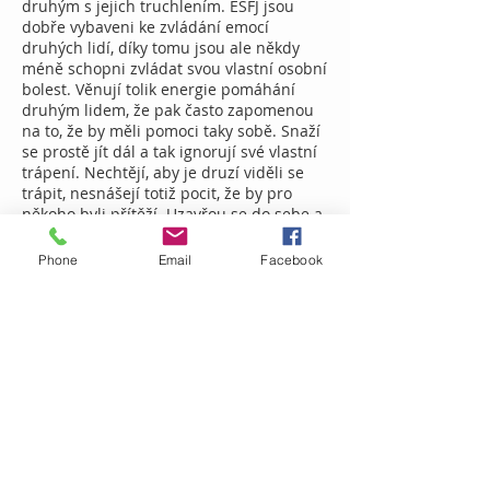
druhým s jejich truchlením. ESFJ jsou
dobře vybaveni ke zvládání emocí
druhých lidí, díky tomu jsou ale někdy
méně schopni zvládat svou vlastní osobní
bolest. Věnují tolik energie pomáhání
druhým lidem, že pak často zapomenou
na to, že by měli pomoci taky sobě. Snaží
se prostě jít dál a tak ignorují své vlastní
trápení. Nechtějí, aby je druzí viděli se
trápit, nesnášejí totiž pocit, že by pro
někoho byli přítěží. Uzavřou se do sebe a
zdají se být ještě víc odříznutí od svých
emocí než obvykle. Pokud si nedovolí svůj
Phone
Email
Facebook
smutek plně zpracovat, nakonec je stejně
dostihne. Pomůže jim, když mají nablízku
někoho, koho mají rádi. Díky tomu se
dovedou vyrovnat s tím, co se děje. Když
člověk typu ESFJ najde někoho, komu
může důvěřovat a otevřít se mu, dokáže
Zpět
svůj smutek přijmout a smířit se s ním. To
pro ESFJ rozhodně není snadné a často se
hodně nadře než skutečně plně
akceptuje to, co se mu přihodilo.