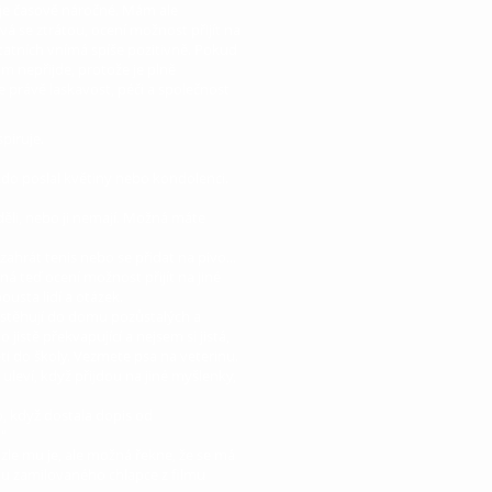
ů je časově náročné. Mám ale
á se ztrátou, ocení možnost přijít na
tatních vnímá spíše pozitivně. Pokud
ám nepřijde, protože je plně
 právě laskavost, péči a společnost
piruje.
 kdo poslal květiny nebo kondolenci.
děli, nebo ji nemají. Možná máte
 zahrát tenis nebo se přidat na pivo...
á teď ocení možnost přijít na jiné
ousta lidí a otázek.
nastěhují do domu pozůstalých a
jistě překvapující a nejsem si jistá,
ti do školy. Vezmete psa na veterinu.
uleví, když přijdou na jiné myšlenky,
o, když dostala dopis od
."
zle mu je, ale možná řekne, že se má
u zamilovaného chlapce z filmu