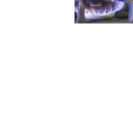
druhých velice potřebuje, aby mo
Jak svůj zájem a vřelost projevit
Projevte svou soustrast. Pro pozů
Příklad, jak napsat kondolenční d
Projděte staré fotky, jestli mezi
jinou památku, kterou můžete po
Pozvěte svého přítele k aktivitě, n
Jestli odmítne, znamená to, že n
myšlenky. Mám za to, že vhodnější
Nabídněte se, že za něj převezmet
převezmou všechny jejich povinnost
jestli by takovouto pozornost po
Přinesete mu hrnec polévky, nebo 
rodičům se uleví, že budou mít ch
Vyjádřete svou podporu něčím milý
své kamarádky. V obálce byla vystř
Ozvěte se mu a zeptejte se, jak 
docela dobře. Třeba mu něco v p