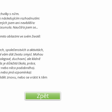
hvilky s ní/m.
k následujícím rozhodnutím:
terých jsem ani nevěděl/a:
sunula. Naučil/a jsem se...
ěmito oblastmi ve svém životě:
ch, společenstvích a aktivitách,
ají vám dát životu smysl. Mohou
 kolegové, duchovní, ale klidně
s je důležitá škola, práce,
ita nebo něco podobného).
k nebo jiná vzpomínka):
ědět znovu, nebo se vrátit k těm
Zpět