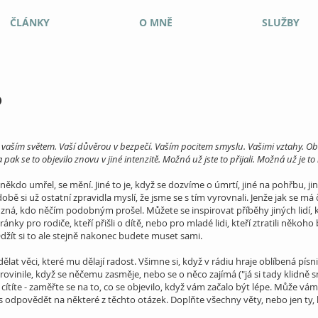
ČLÁNKY
O MNĚ
SLUŽBY
?
 to vaším světem. Vaší důvěrou v bezpečí. Vaším pocitem smyslu. Vašimi vztahy. O
a pak se to objevilo znovu v jiné intenzitě. Možná už jste to přijali. Možná už je to
ěkdo umřel, se mění. Jiné to je, když se dozvíme o úmrtí, jiné na pohřbu, j
době si už ostatní zpravidla myslí, že jsme se s tím vyrovnali. Jenže jak se má
zná, kdo něčím podobným prošel. Můžete se inspirovat příběhy jiných lidí, k
ánky pro rodiče, kteří přišli o dítě, nebo pro mladé lidi, kteří ztratili někoh
žít si to ale stejně nakonec budete muset sami.
ělat věci, které mu dělají radost. Všimne si, když v rádiu hraje oblíbená písnič
provinile, když se něčemu zasměje, nebo se o něco zajímá ("já si tady klidně 
co cítíte - zaměřte se na to, co se objevilo, když vám začalo být lépe. Může v
s odpovědět na některé z těchto otázek. Doplňte všechny věty, nebo jen ty, k