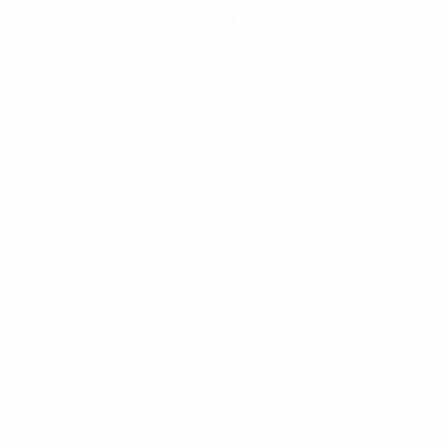
Láska nebeská?
Vzpomeňte si na něj taky později
Smutek a truchlení tehdy ale nesko
můžete si myslet, že už snad měli d