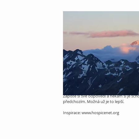
Zapište si své odpovědi a někam si je sc
předchozím. Možná už je to lepší.
Inspirace:
www.hospicenet.org