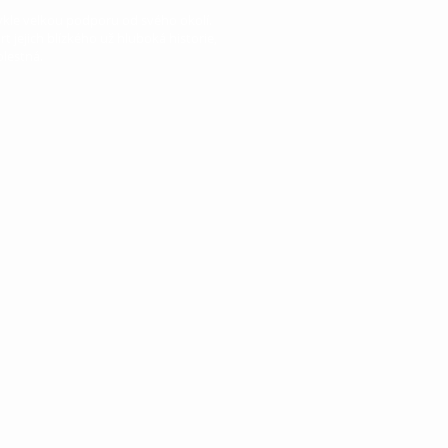
ykle velkou podporu od svého okolí.
t jejich blízkého už hluboká historie,
olestná.