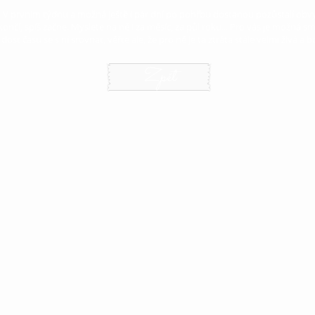
. V prvním týdnu a možná ještě i pár dní po pohřbu dostanou pozůstalí obv
nčí, spíš začne. Myslete na ně i za měsíc, za půl roku... Pro vás je možná smr
ost času se s ní srovnat, věřte ale, že pro ně je ta ztráta stále velmi živá a b
Zpět