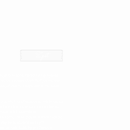
Zpět
. Je to hrozné. Pořád ně něj myslíte.
bec dá v takové chvíli říct? Jak mu dát
loupé. Aby to nebylo vlezlé. Asi bude
 k truchlícímu přistupovat. Většinou to
 se ke ztrátě, ke smutku a ke všemu,
 navíc ještě osamělost.
 k tomu, že se člověk stáhne více do
, aby se postupně se svým
emá tolik, kolik by potřeboval.