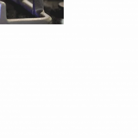
Uzavřít jeden život z hlediska úřad
zkušenost, že každý, kdo se vyrovnáv
jiné myšlenky. Určitou pozornost os
ho ostatní nevyhledají, on za nimi s
zaměstnaný svou ztrátou. Přitom ale
hl časem najít v životě znovu nějaký smysl.
 tím vhodným způsobem? Tady je několik námětů, třeba vás některý z nich ins
stalé je důležité, kdo jim projevil účast. Kdo přišel na pohřeb, kdo se ozval,
opis, najdete zde.
 nimi neobjevíte nějakou hezkou se zesnulým, kterou jeho pozůstalí ještě nevi
zůstalým připomenout. Určitě to pro ně bude milá vzpomínka.
a jakou jste spolu byli zvyklí. Pozvěte ho do kina, zeptejte se, jestli si nechce
a něco takového nemá myšlenky. Zkuste to za měsíc nebo za dva znovu, možn
 je nějaký "bezpečný" typ aktivity, u kterého nehrozí, že se na něj sesype sp
e nějaký úkol. Existují staré pohřební tradice, kdy se vzdálenější příbuzní 
i, aby měli čas začít se sžívat se svou ztrátou. U nás by něco takového bylo 
zůstalý přijal s povděkem. Můžete se ale nabídnout, že budete vodit ráno dě
večeři (a ani nepůjdete dál). Vezmete jejich děti na výlet do ZOO - dětem se 
víli na sebe.
m. Jedna klientka, kterou jsem měla velmi ráda, mi vyprávěla, že ji potěšil
ižená její silueta z krásného balícího papíru a k ní vzkaz "takhle tě objímám
se má. Možná potřebuje s někým mluvit. Třeba vám bude vyprávět o tom, jak 
oslední době udělalo radost a nemá o tom komu říct. Vzpomínáte na postav