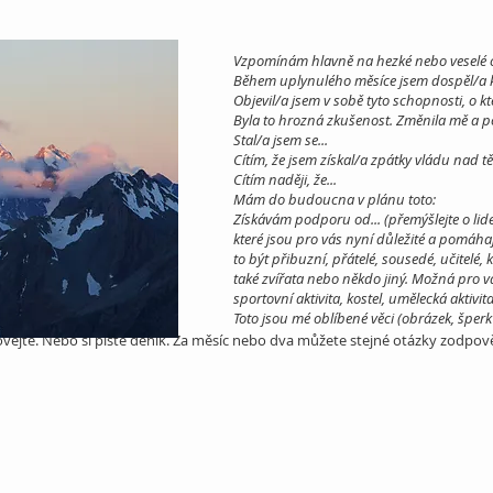
Vzpomínám hlavně na hezké nebo veselé c
Během uplynulého měsíce jsem dospěl/a 
Objevil/a jsem v sobě tyto schopnosti, o k
Byla to hrozná zkušenost. Změnila mě a po
Stal/a jsem se...
Cítím, že jsem získal/a zpátky vládu nad t
Cítím naději, že...
Mám do budoucna v plánu toto:
Získávám podporu od... (přemýšlejte o lide
které jsou pro vás nyní důležité a pomáh
to být přibuzní, přátelé, sousedé, učitelé,
také zvířata nebo někdo jiný. Možná pro vá
sportovní aktivita, kostel, umělecká aktiv
Toto jsou mé oblíbené věci (obrázek, šper
hovejte. Nebo si pište deník. Za měsíc nebo dva můžete stejné otázky zodpov