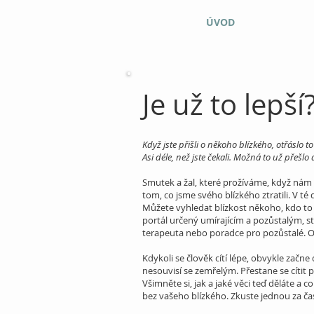
ÚVOD
Je už to lepší
Když jste přišli o někoho blízkého, otřáslo
Asi déle, než jste čekali. Možná to už přešlo 
Smutek a žal, které prožíváme, když nám n
tom, co jsme svého blízkého ztratili. V té 
Můžete vyhledat blízkost někoho, kdo to 
portál určený umírajícím a pozůstalým, str
terapeuta nebo poradce pro pozůstalé. Od
Kdykoli se člověk cítí lépe, obvykle začne d
nesouvisí se zemřelým. Přestane se cítit 
Všimněte si, jak a jaké věci teď děláte a 
bez vašeho blízkého.
Zkuste jednou za ča