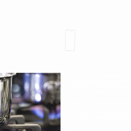
 truchlícím
Někdo, koho znáte, právě někoho ztratil
Jak to asi zvládá? Co mu říct? Co se vů
najevo, že s ním cítím? Aby to nebylo h
lepší ho v jeho smutku nerušit.
Je obvklé, že si lidé nevědí rady, jak
vyřeší tím, že se mu vyhýbají. A tak
co teď musí pozůstalý řešit, přidává
Úmrtí někoho blízkého vede obvykle
sebe, potřebuje čas a prostor na to
milovaným rozloučil, a většinou ho n