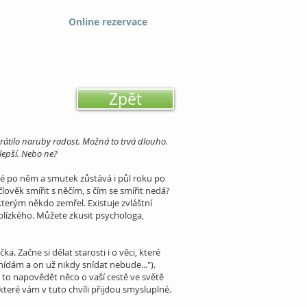
Online rezervace
Zpět
brátilo naruby radost. Možná to trvá dlouho.
 lepší. Nebo ne?
iné po něm a smutek zůstává i půl roku po
 člověk smířit s něčím, s čím se smířit nedá?
terým někdo zemřel. Existuje zvláštní
o blízkého. Můžete zkusit psychologa,
ka. Začne si dělat starosti i o věci, které
snídám a on už nikdy snídat nebude...").
ám to napovědět něco o vaší cestě ve světě
teré vám v tuto chvíli přijdou smysluplné.