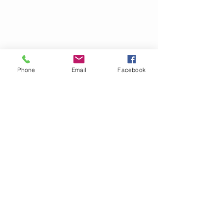
Phone
Email
Facebook
Kontakt
jenifer.kalocova@gmail.com
Telefon
777 679 157