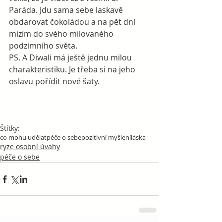
Paráda. Jdu sama sebe laskavě 
obdarovat čokoládou a na pět dní 
mizím do svého milovaného 
podzimního světa.
PS. A Diwali má ještě jednu milou 
charakteristiku. Je třeba si na jeho 
oslavu pořídit nové šaty.
Štítky:
co mohu udělat
péče o sebe
pozitivní myšlení
láska
ryze osobní úvahy
péče o sebe