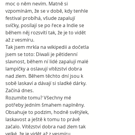
moc o něm nevím. Matně si 
vzpomínám, že se v době, kdy tenhle 
festival probíhá, všude zapalují 
svíčky, posílají se po řece a Indie se 
během něj rozsvítí tak, že je to vidět 
až z vesmíru.
Tak jsem mrkla na wikipedii a dočetla 
jsem se toto: Diwali je pětidenní 
slavnost, během ní lidé zapalují malé 
lampičky a oslavují vítězství dobra 
nad zlem. Během těchto dní jsou k 
sobě laskaví a dávají si sladké dárky.
Začíná dnes.
Rozumíte tomu? Všechny mé 
potřeby jedním šmahem naplněny. 
Obsahuje to podzim, hodně světýlek, 
laskavost a ještě k tomu to právě 
začalo. Vítězství dobra nad zlem tak 
velké, že je vidět až z vesmíru. 