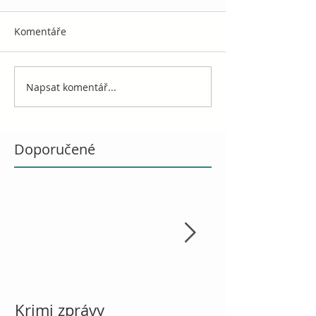
Komentáře
Napsat komentář...
Doporučené
Krimi zprávy
Vánoce, návod