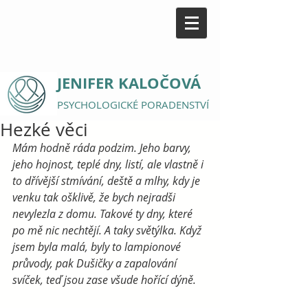
JENIFER KALOČOVÁ
PSYCHOLOGICKÉ PORADENSTVÍ
Hezké věci
Mám hodně ráda podzim. Jeho barvy, 
jeho hojnost, teplé dny, listí, ale vlastně i 
to dřívější stmívání, deště a mlhy, kdy je 
venku tak ošklivě, že bych nejradši 
nevylezla z domu. Takové ty dny, které 
po mě nic nechtějí. A taky světýlka. Když 
jsem byla malá, byly to lampionové 
průvody, pak Dušičky a zapalování 
svíček, teď jsou zase všude hořící dýně.