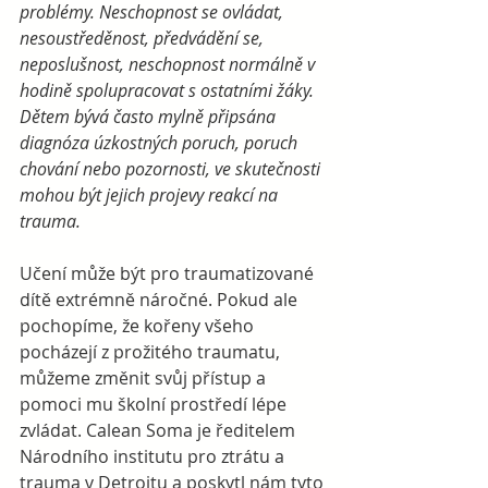
problémy. Neschopnost se ovládat, 
nesoustředěnost, předvádění se, 
neposlušnost, neschopnost normálně v 
hodině spolupracovat s ostatními žáky. 
Dětem bývá často mylně připsána 
diagnóza úzkostných poruch, poruch 
chování nebo pozornosti, ve skutečnosti 
mohou být jejich projevy reakcí na 
trauma.
Učení může být pro traumatizované 
dítě extrémně náročné. Pokud ale 
pochopíme, že kořeny všeho 
pocházejí z prožitého traumatu, 
můžeme změnit svůj přístup a 
pomoci mu školní prostředí lépe 
zvládat. Calean Soma je ředitelem 
Národního institutu pro ztrátu a 
trauma v Detroitu a poskytl nám tyto 