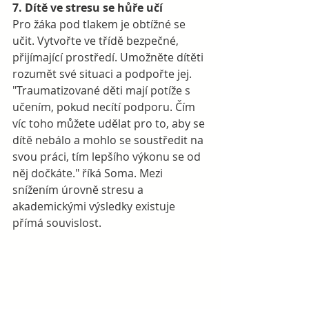
7. Dítě ve stresu se hůře učí
Pro žáka pod tlakem je obtížné se 
učit. Vytvořte ve třídě bezpečné, 
přijímající prostředí. Umožněte dítěti 
rozumět své situaci a podpořte jej. 
"Traumatizované děti mají potíže s 
učením, pokud necítí podporu. Čím 
víc toho můžete udělat pro to, aby se 
dítě nebálo a mohlo se soustředit na 
svou práci, tím lepšího výkonu se od 
něj dočkáte." říká Soma. Mezi 
snížením úrovně stresu a 
akademickými výsledky existuje 
přímá souvislost. 