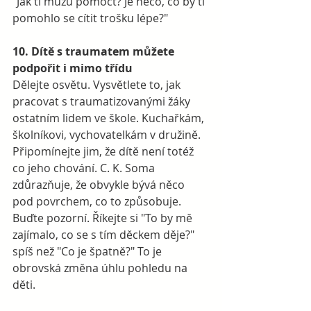
"Jak ti můžu pomoct? Je něco, co by ti 
pomohlo se cítit trošku lépe?" 
10. Dítě s traumatem můžete 
podpořit i mimo třídu
Dělejte osvětu. Vysvětlete to, jak 
pracovat s traumatizovanými žáky 
ostatním lidem ve škole. Kuchařkám, 
školníkovi, vychovatelkám v družině. 
Připomínejte jim, že dítě není totéž 
co jeho chování. C. K. Soma 
zdůrazňuje, že obvykle bývá něco 
pod povrchem, co to způsobuje. 
Buďte pozorní. Říkejte si "To by mě 
zajímalo, co se s tím děckem děje?" 
spíš než "Co je špatně?" To je 
obrovská změna úhlu pohledu na 
děti.