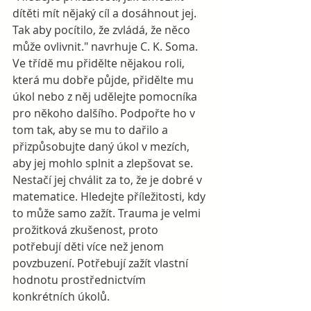
dítěti mít nějaký cíl a dosáhnout jej. 
Tak aby pocítilo, že zvládá, že něco 
může ovlivnit." navrhuje C. K. Soma. 
Ve třídě mu přidělte nějakou roli, 
která mu dobře půjde, přidělte mu 
úkol nebo z něj udělejte pomocníka 
pro někoho dalšího. Podpořte ho v 
tom tak, aby se mu to dařilo a 
přizpůsobujte daný úkol v mezích, 
aby jej mohlo splnit a zlepšovat se. 
Nestačí jej chválit za to, že je dobré v 
matematice. Hledejte příležitosti, kdy 
to může samo zažít. Trauma je velmi 
prožitková zkušenost, proto 
potřebují děti více než jenom 
povzbuzení. Potřebují zažít vlastní 
hodnotu prostřednictvím 
konkrétních úkolů.