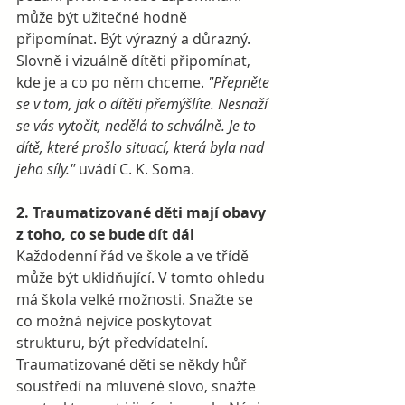
může být užitečné hodně 
připomínat. Být výrazný a důrazný. 
Slovně i vizuálně dítěti připomínat, 
kde je a co po něm chceme. 
"Přepněte 
se v tom, jak o dítěti přemýšlíte. Nesnaží 
se vás vytočit, nedělá to schválně. Je to 
dítě, které prošlo situací, která byla nad 
jeho síly." 
uvádí C. K. Soma.
2. Traumatizované děti mají obavy 
z toho, co se bude dít dál
Každodenní řád ve škole a ve třídě 
může být uklidňující. V tomto ohledu 
má škola velké možnosti. Snažte se 
co možná nejvíce poskytovat 
strukturu, být předvídatelní. 
Traumatizované děti se někdy hůř 
soustředí na mluvené slovo, snažte 