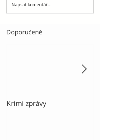
Napsat komentář...
Doporučené
Krimi zprávy
Vánoce, návod