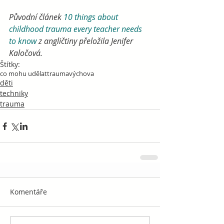
Původní článek 
10 things about 
childhood trauma every teacher needs 
to know
 z angličtiny přeložila Jenifer 
Kaločová.
Štítky:
co mohu udělat
trauma
výchova
děti
techniky
trauma
Komentáře