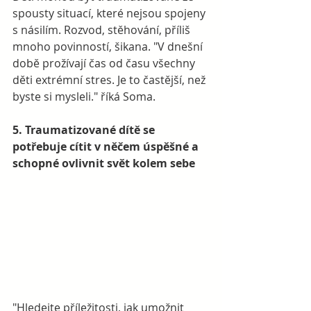
spousty situací, které nejsou spojeny 
s násilím. Rozvod, stěhování, příliš 
mnoho povinností, šikana. "V dnešní 
době prožívají čas od času všechny 
děti extrémní stres. Je to častější, než 
byste si mysleli." říká Soma. 
5. Traumatizované dítě se 
potřebuje cítit v něčem úspěšné a 
schopné ovlivnit svět kolem sebe
"Hledejte příležitosti, jak umožnit 