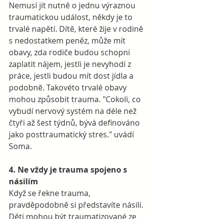
Nemusí jít nutně o jednu výraznou 
traumatickou událost, někdy je to 
trvalé napětí. Dítě, které žije v rodině 
s nedostatkem peněz, může mít 
obavy, zda rodiče budou schopni 
zaplatit nájem, jestli je nevyhodí z 
práce, jestli budou mít dost jídla a 
podobně. Takovéto trvalé obavy 
mohou způsobit trauma. "Cokoli, co 
vybudí nervový systém na déle než 
čtyři až šest týdnů, bývá definováno 
jako posttraumatický stres." uvádí 
Soma. 
4. Ne vždy je trauma spojeno s 
násilím
Když se řekne trauma, 
pravděpodobně si představíte násilí. 
Děti mohou být traumatizované ze 