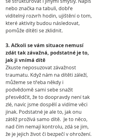
se strukturovat i jinými smysly. Nápis 
nebo značka na tabuli, dobře 
viditelný rozvrh hodin, ujištění o tom, 
které aktivity budou následovat, 
pomůže dítěti se zklidnit.  
3. Ačkoli se vám situace nemusí 
zdát tak závažná, podstatné je to, 
jak ji vnímá dítě
Zkuste neposuzovat závažnost 
traumatu. Když nám na dítěti záleží, 
můžeme se třeba někdy i 
podvědomě sami sebe snažit 
přesvědčit, že to doopravdy není tak 
zlé, navíc jsme dospělí a vidíme věci 
jinak. Podstatné je ale to, jak onu 
zátěž prožívá samo dítě.  Je to něco, 
nad čím nemají kontrolu, zdá se jim, 
že je jejich život či bezpečí v ohrožení. 