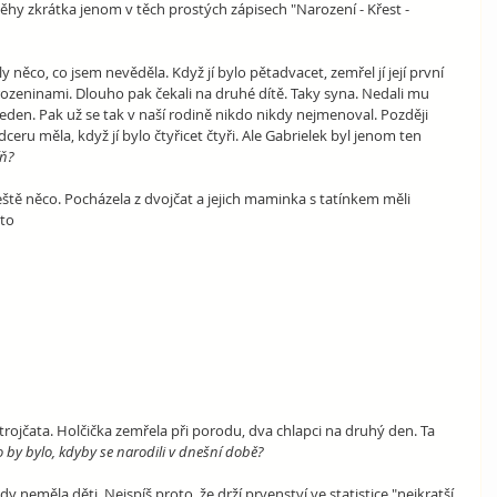
ěhy zkrátka jenom v těch prostých zápisech "Narození - Křest - 
 něco, co jsem nevěděla. Když jí bylo pětadvacet, zemřel jí její první 
ozeninami. Dlouho pak čekali na druhé dítě. Taky syna. Nedali mu 
jeden. Pak už se tak v naší rodině nikdo nikdy nejmenoval. Později 
dceru měla, když jí bylo čtyřicet čtyři. Ale Gabrielek byl jenom ten 
íň?
eště něco. Pocházela z dvojčat a jejich maminka s tatínkem měli 
hto
 trojčata. Holčička zemřela při porodu, dva chlapci na druhý den. Ta 
 by bylo, kdyby se narodili v dnešní době?   
kdy neměla děti. Nejspíš proto, že drží prvenství ve statistice "nejkratší 