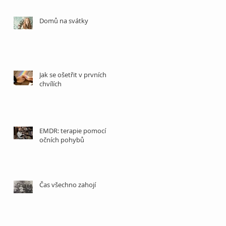
Domů na svátky
Jak se ošetřit v prvních
chvílích
EMDR: terapie pomocí
očních pohybů
Čas všechno zahojí