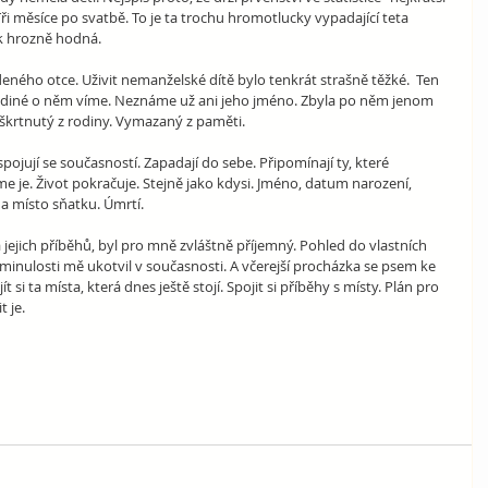
 Tři měsíce po svatbě. To je ta trochu hromotlucky vypadající teta 
ak hrozně hodná.
ného otce. Uživit nemanželské dítě bylo tenkrát strašně těžké.  Ten 
 jediné o něm víme. Neznáme už ani jeho jméno. Zbyla po něm jenom 
škrtnutý z rodiny. Vymazaný z paměti.
ojují se současností. Zapadají do sebe. Připomínají ty, které 
e je. Život pokračuje. Stejně jako kdysi. Jméno, datum narození, 
a místo sňatku. Úmrtí.
a jejich příběhů, byl pro mně zvláštně příjemný. Pohled do vlastních 
minulosti mě ukotvil v současnosti. A včerejší procházka se psem ke 
i ta místa, která dnes ještě stojí. Spojit si příběhy s místy. Plán pro 
 je. 