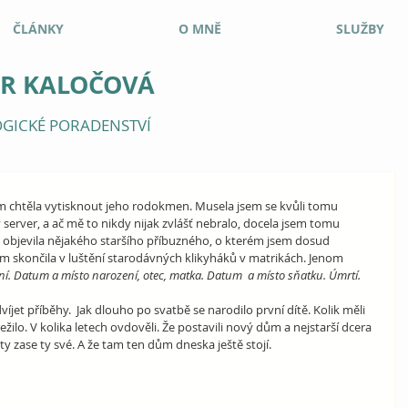
ČLÁNKY
O MNĚ
SLUŽBY
ER KALOČOVÁ
GICKÉ PORADENSTVÍ
 chtěla vytisknout jeho rodokmen. Musela jsem se kvůli tomu 
 server, a ač mě to nikdy nijak zvlášť nebralo, docela jsem tomu 
a, objevila nějakého staršího příbuzného, o kterém jsem dosud 
em skončila v luštění starodávných klikyháků v matrikách. Jenom 
ní. Datum a místo narození, otec, matka. Datum  a místo sňatku. Úmrtí.
et příběhy.  Jak dlouho po svatbě se narodilo první dítě. Kolik měli 
řežilo. V kolika letech ovdověli. Že postavili nový dům a nejstarší dcera 
ty zase ty své. A že tam ten dům dneska ještě stojí.