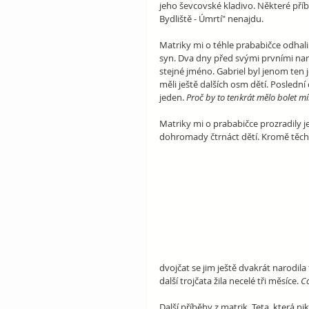
jeho ševcovské kladivo. Některé příb
Bydliště - Úmrtí" nenajdu. 
Matriky mi o téhle prababičce odhalily
syn. Dva dny před svými prvními nar
stejné jméno. Gabriel byl jenom ten 
měli ještě dalších osm dětí. Poslední 
jeden. 
Proč by to tenkrát mělo bolet m
Matriky mi o prababičce prozradily j
dohromady čtrnáct dětí. Kromě těc
dvojčat se jim ještě dvakrát narodila
další trojčata žila necelé tři měsíce. 
Co
Další příběhy z matrik. Teta, která ni