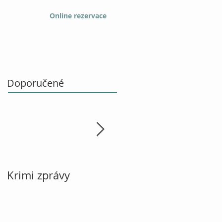
Online rezervace
Doporučené
Krimi zprávy
Vánoce, návod k
použití