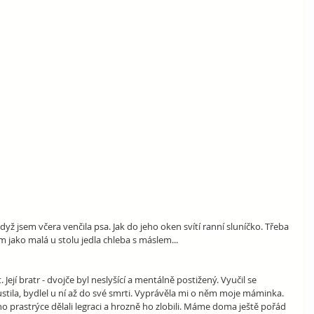
yž jsem včera venčila psa. Jak do jeho oken svítí ranní sluníčko. Třeba 
 jako malá u stolu jedla chleba s máslem...
Její bratr - dvojče byl neslyšící a mentálně postižený. Vyučil se 
tila, bydlel u ní až do své smrti. Vyprávěla mi o něm moje máminka. 
ho prastrýce dělali legraci a hrozně ho zlobili. Máme doma ještě pořád 