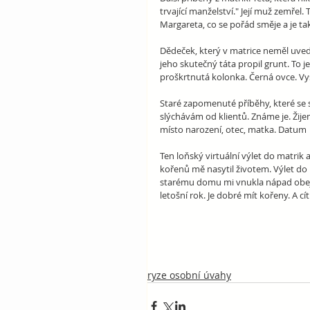
trvající manželství." Její muž zemřel.
Margareta, co se pořád směje a je t
Dědeček, který v matrice neměl uvede
jeho skutečný táta propil grunt. To
proškrtnutá kolonka. Černá ovce. Vy
Staré zapomenuté příběhy, které se sp
slýchávám od klientů. Známe je. Žijem
místo narození, otec, matka. Datum  
Ten loňský virtuální výlet do matrik 
kořenů mě nasytil životem. Výlet do 
starému domu mi vnukla nápad obejít s
letošní rok. Je dobré mít kořeny. A cítit
ryze osobní úvahy