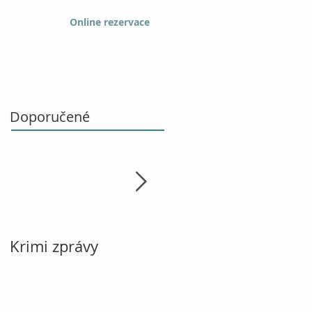
Online rezervace
Doporučené
Krimi zprávy
Vánoce, návod k
použití