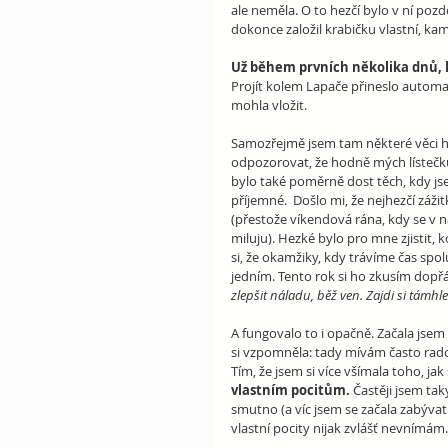
ale neměla. O to hezčí bylo v ní pozdě
dokonce založil krabičku vlastní, ka
Už během prvních několika dnů, kdy
Projít kolem Lapače přineslo automat
mohla vložit.
Samozřejmě jsem tam některé věci h
odpozorovat, že hodně mých lístečků
bylo také poměrně dost těch, kdy jse
příjemné.  Došlo mi, že nejhezčí záži
(přestože víkendová rána, kdy se v n
miluju). Hezké bylo pro mne zjistit,
si, že okamžiky, kdy trávíme čas sp
jedním. Tento rok si ho zkusím dopřát
zlepšit náladu, běž ven. Zajdi si támhl
A fungovalo to i opačně. Začala jsem
si vzpomněla: tady mívám často rados
Tím, že jsem si více všímala toho, jak
vlastním pocitům.
 Častěji jsem ta
smutno (a víc jsem se začala zabývat 
vlastní pocity nijak zvlášť nevnímám.