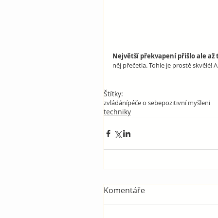
Největší překvapení přišlo ale až 
něj přečetla. Tohle je prostě skvělé
Štítky:
zvládání
péče o sebe
pozitivní myšlení
techniky
Komentáře