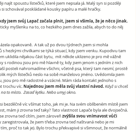
ji najít spoustu lístečků, které jsem nepsala já. Malý syn si později 
m si schovával poskládané kousky papíru a malé hračky.
 jsem svůj Lapač začala plnit, jsem si všimla, že je něco jinak. 
icky myšlenku na to, co hezkého jsem dnes zažila, abych to do něj 
ázela opakovaně.  A tak už po dvou týdnech jsem si mohla 
 s hezkými chvilkami se týká situací, kdy jsem venku. Kupodivu tam 
m uklidila nějakou část bytu,  mít někde uklizeno je pro mě vážně 
tky s rodinou jsou pro mě hlavně ty, kdy jsem jenom s jedním z nich  
aší posteli nahromadíme všichni, včetně psa, který tam nesmí, prostě 
 kolik mých lístečků neslo na sobě manželovo jméno. Uvědomila jsem 
olu, jsou pro mě radostné a vzácné. Mám ráda kontakt jednoho s 
 trochu víc. 
Najednou jsem měla svůj vlastní návod. 
Když si chceš 
e na to místo.  Zasaď kytku. Nebo umyj okno.
 si bezděčně víc všímat toho, jak mi je. Na svém oblíbeném místě jsem 
t, mám ji zrovna teď taky? Tato vlastnost Lapače byla ale dvojsečná. 
 se zrovna teď cítím, jsem zároveň 
zvýšila svou vnímavost vůči 
ky zaregistrovala, že jsem třeba zrovna teď naštvaná nebo je mi 
tím, proč to tak je). Bylo trochu překvapivé si všimnout, že normálně 