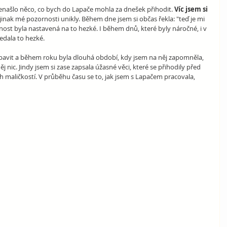
nenašlo něco, co bych do Lapače mohla za dnešek přihodit. 
Víc jsem si 
 jinak mé pozornosti unikly. Během dne jsem si občas řekla: "teď je mi 
ost byla nastavená na to hezké. I během dnů, které byly náročné, i v 
edala to hezké.
 bavit a během roku byla dlouhá období, kdy jsem na něj zapomněla, 
nic. Jindy jsem si zase zapsala úžasné věci, které se přihodily před 
maličkostí. V průběhu času se to, jak jsem s Lapačem pracovala, 