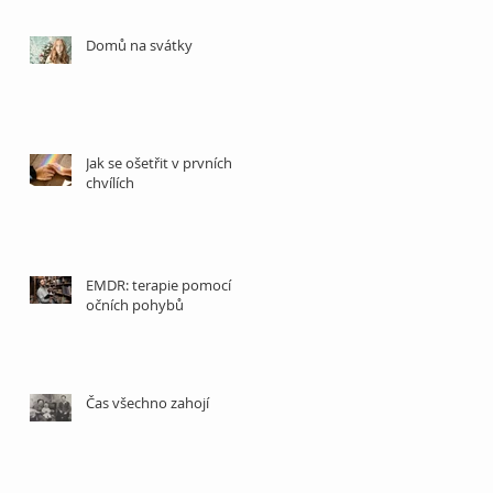
Domů na svátky
Jak se ošetřit v prvních
chvílích
EMDR: terapie pomocí
očních pohybů
Čas všechno zahojí