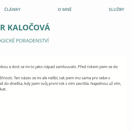
ČLÁNKY
O MNĚ
SLUŽBY
ER KALOČOVÁ
GICKÉ PORADENSTVÍ
k
bou a dost se mi to jako nápad zamlouvalo. Před rokem jsem se do 
ěčnosti. Ten název se mi ale nelíbí, tak jsem mu sama pro sebe v 
 až do dneška, kdy jsem svůj první rok s ním završila. Najednou už vím, 
kat.