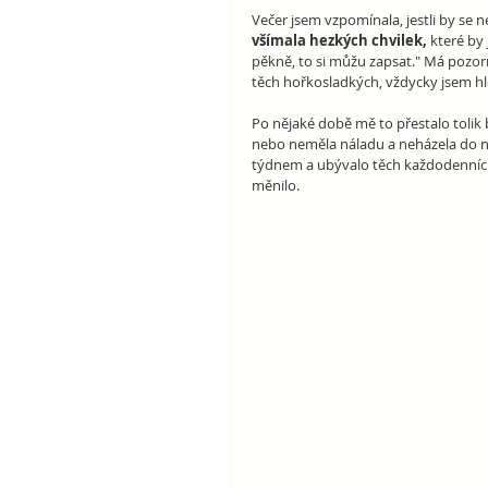
Večer jsem vzpomínala, jestli by se 
všímala hezkých chvilek,
 které by
pěkně, to si můžu zapsat." Má pozorn
těch hořkosladkých, vždycky jsem hl
Po nějaké době mě to přestalo tolik
nebo neměla náladu a neházela do něj 
týdnem a ubývalo těch každodenních 
měnilo.