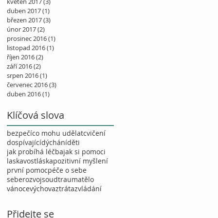
květen 2017
(3)
3 příspěvky
duben 2017
(1)
1 příspěvek
březen 2017
(3)
3 příspěvky
únor 2017
(2)
2 příspěvky
prosinec 2016
(1)
1 příspěvek
listopad 2016
(1)
1 příspěvek
říjen 2016
(2)
2 příspěvky
září 2016
(2)
2 příspěvky
srpen 2016
(1)
1 příspěvek
červenec 2016
(3)
3 příspěvky
duben 2016
(1)
1 příspěvek
Klíčová slova
bezpečí
co mohu udělat
cvičení
dospívající
dýchání
děti
jak probíhá léčba
jak si pomoci
laskavost
láska
pozitivní myšlení
první pomoc
péče o sebe
seberozvoj
soud
trauma
tělo
vánoce
výchova
ztráta
zvládání
Přidejte se