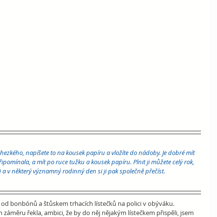
o hezkého, napíšete to na kousek papíru a vložíte do nádoby. Je dobré mít 
omínala, a mít po ruce tužku a kousek papíru. Plnit ji můžete celý rok, 
 a v některý významný rodinný den si ji pak společně přečíst.
 od bonbónů a štůskem trhacích lístečků na polici v obýváku. 
áměru řekla, ambici, že by do něj nějakým lístečkem přispěli, jsem 