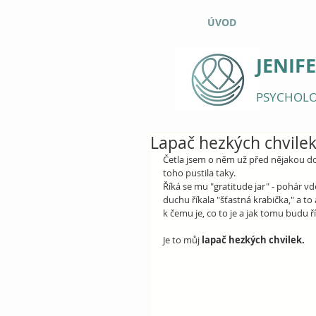
ÚVOD
JENIF
PSYCHOLO
Lapač hezkých chvile
Četla jsem o něm už před nějakou do
toho pustila taky.
Říká se mu "gratitude jar" - pohár vd
duchu říkala "šťastná krabička," a to
k čemu je, co to je a jak tomu budu ří
Je to můj 
lapač hezkých chvilek.