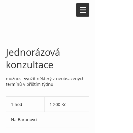
Jednorázová
konzultace
možnost využít některý z neobsazených
termínů v příštím týdnu
1 200
českých
1 hod
1
1 200 Kč
korun
h
o
Na Baranovci