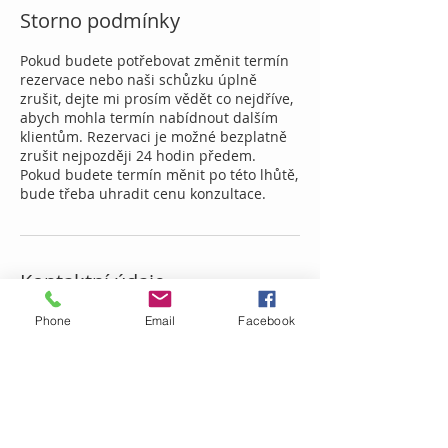
Storno podmínky
Pokud budete potřebovat změnit termín
rezervace nebo naši schůzku úplně
zrušit, dejte mi prosím vědět co nejdříve,
abych mohla termín nabídnout dalším
klientům. Rezervaci je možné bezplatně
zrušit nejpozději 24 hodin předem.
Pokud budete termín měnit po této lhůtě,
bude třeba uhradit cenu konzultace.
Kontaktní údaje
Na Baranovci 30, Slezská Ostrava, Česko
Phone
Email
Facebook
777679157
jenifer.kalocova@gmail.com